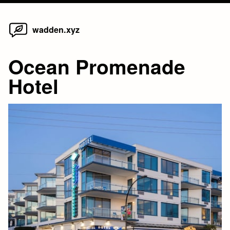
Home
Skip
wadden.xyz
to
content
Ocean Promenade
Hotel