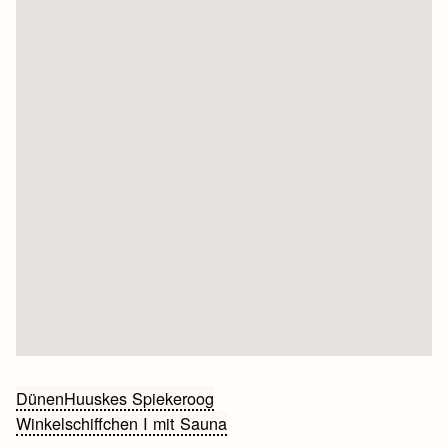
Bericht
DünenHuuskes Spiekeroog
Winkelschiffchen I mit Sauna
navigatie