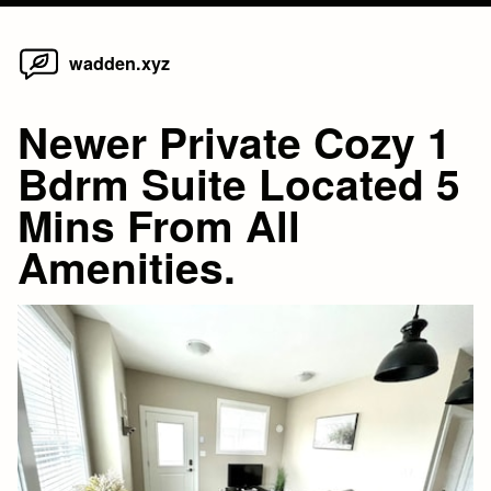
Home
Skip
wadden.xyz
to
content
Newer Private Cozy 1
Bdrm Suite Located 5
Mins From All
Amenities.