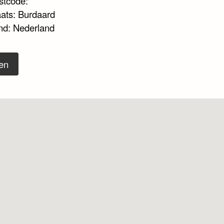
stcode:
aats: Burdaard
nd: Nederland
en