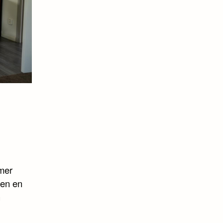
omer
ten en
h