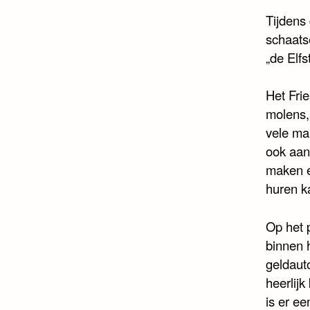
Tijdens 
schaats
„de Elf
Het Fri
molens,
vele ma
ook aan
maken e
huren k
Op het p
binnen 
geldaut
heerlij
is er ee