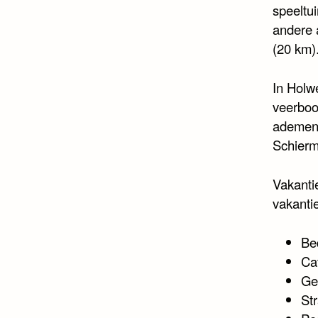
speeltui
andere 
(20 km)
In Holw
veerboo
ademen,
Schierm
Vakanti
vakantie
Be
Ca
Ge
Str