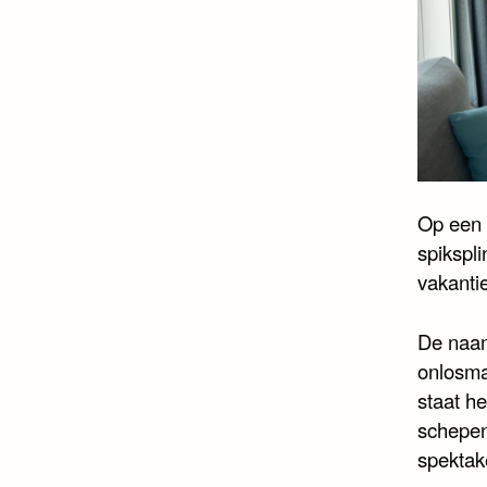
Op een s
spikspl
vakantie
De naam
onlosma
staat he
schepen
spektak