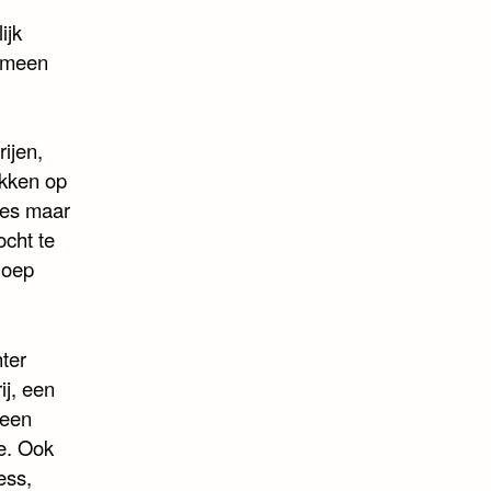
ijk
nomeen
ijen,
ekken op
tes maar
ocht te
loep
hter
ij, een
 een
Ee. Ook
ess,