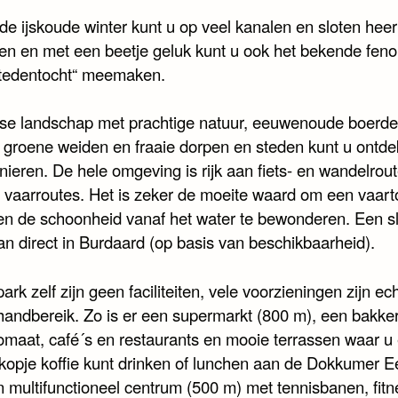
de ijskoude winter kunt u op veel kanalen en sloten heerl
en en met een beetje geluk kunt u ook het bekende fe
stedentocht“ meemaken.
ese landschap met prachtige natuur, eeuwenoude boerder
 groene weiden en fraaie dorpen en steden kunt u ontd
nieren. De hele omgeving is rijk aan fiets- en wandelrou
 vaarroutes. Het is zeker de moeite waard om een vaart
n de schoonheid vanaf het water te bewonderen. Een s
an direct in Burdaard (op basis van beschikbaarheid).
ark zelf zijn geen faciliteiten, vele voorzieningen zijn ec
handbereik. Zo is er een supermarkt (800 m), een bakker
omaat, café´s en restaurants en mooie terrassen waar u
k kopje koffie kunt drinken of lunchen aan de Dokkumer 
n multifunctioneel centrum (500 m) met tennisbanen, fitn