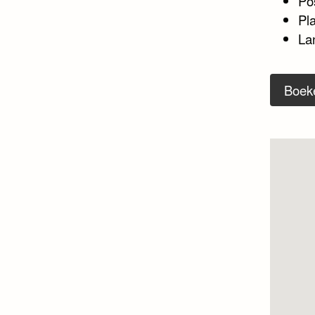
Po
Pl
La
Boek