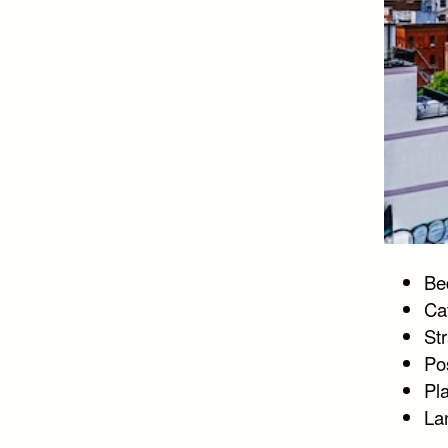
Bed
Ca
St
Po
Pl
La