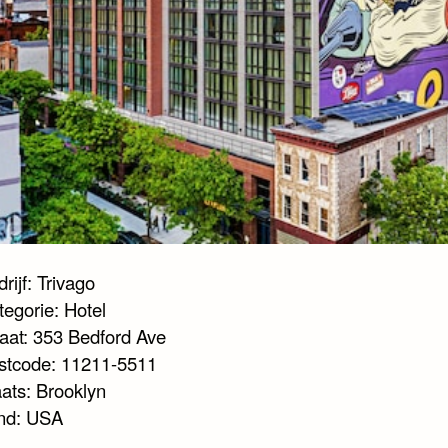
rijf: Trivago
tegorie: Hotel
raat: 353 Bedford Ave
stcode: 11211-5511
aats: Brooklyn
nd: USA