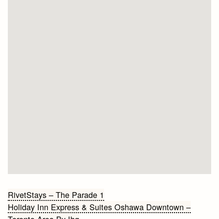
Bericht
RivetStays – The Parade 1
Holiday Inn Express & Suites Oshawa Downtown –
navigatie
Toronto Area By Ihg