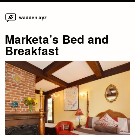
Home
Skip
wadden.xyz
to
content
Marketa’s Bed and
Breakfast