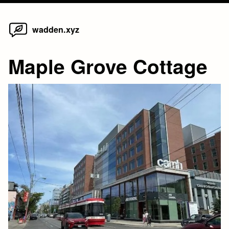
Home
Skip
wadden.xyz
to
content
Maple Grove Cottage