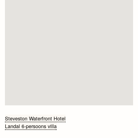
Bericht
Steveston Waterfront Hotel
Landal 6-persoons villa
navigatie