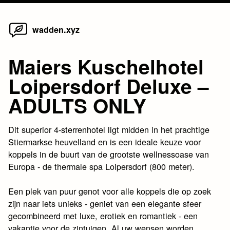
Home
Skip
wadden.xyz
to
content
Maiers Kuschelhotel
Loipersdorf Deluxe –
ADULTS ONLY
Dit superior 4-sterrenhotel ligt midden in het prachtige
Stiermarkse heuvelland en is een ideale keuze voor
koppels in de buurt van de grootste wellnessoase van
Europa - de thermale spa Loipersdorf (800 meter).
Een plek van puur genot voor alle koppels die op zoek
zijn naar iets unieks - geniet van een elegante sfeer
gecombineerd met luxe, erotiek en romantiek - een
vakantie voor de zintuigen. Al uw wensen worden