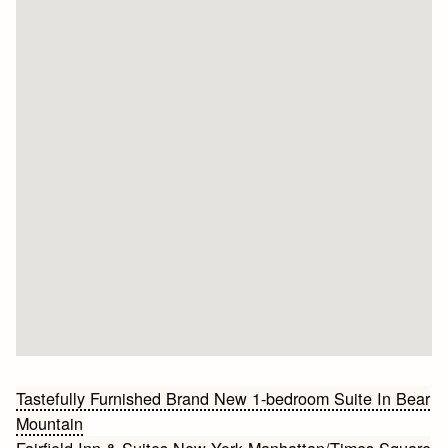
Bericht
Tastefully Furnished Brand New 1-bedroom Suite In Bear
Mountain
navigatie
Fairfield Inn & Suites New York Manhattan/Times Square