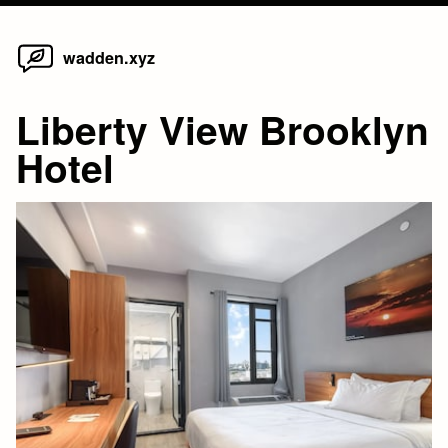
Home
Skip
wadden.xyz
to
content
Liberty View Brooklyn
Hotel