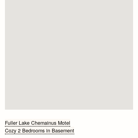
Bericht
Fuller Lake Chemainus Motel
Cozy 2 Bedrooms in Basement
navigatie