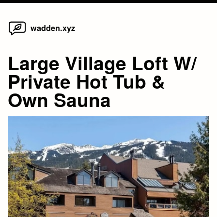
Home
Skip
wadden.xyz
to
content
Large Village Loft W/
Private Hot Tub &
Own Sauna