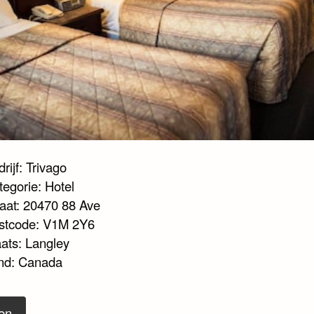
rijf: Trivago
tegorie: Hotel
raat: 20470 88 Ave
stcode: V1M 2Y6
aats: Langley
nd: Canada
en