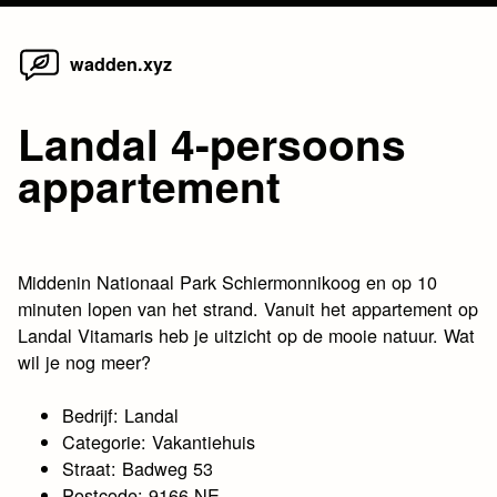
Home
Skip
wadden.xyz
to
content
Landal 4-persoons
appartement
Middenin Nationaal Park Schiermonnikoog en op 10
minuten lopen van het strand. Vanuit het appartement op
Landal Vitamaris heb je uitzicht op de mooie natuur. Wat
wil je nog meer?
Bedrijf: Landal
Categorie: Vakantiehuis
Straat: Badweg 53
Postcode: 9166 NE