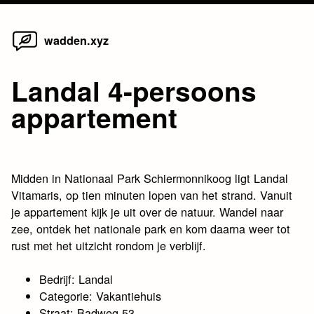
Home
Skip
wadden.xyz
to
content
Landal 4-persoons
appartement
Midden in Nationaal Park Schiermonnikoog ligt Landal
Vitamaris, op tien minuten lopen van het strand. Vanuit
je appartement kijk je uit over de natuur. Wandel naar
zee, ontdek het nationale park en kom daarna weer tot
rust met het uitzicht rondom je verblijf.
Bedrijf: Landal
Categorie: Vakantiehuis
Straat: Badweg 53