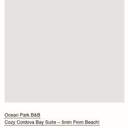
Bericht
Ocean Park B&B
Cozy Cordova Bay Suite – 5min From Beach!
navigatie