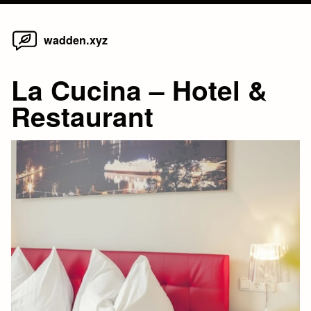
Home
Skip
wadden.xyz
to
content
La Cucina – Hotel &
Restaurant