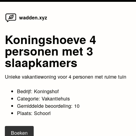
Home
Skip
wadden.xyz
to
content
Koningshoeve 4
personen met 3
slaapkamers
Unieke vakantiewoning voor 4 personen met ruime tuin
Bedrijf: Koningshof
Categorie: Vakantiehuis
Gemiddelde beoordeling: 10
Plaats: Schoorl
Boeken