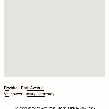
Bericht
Royalton Park Avenue
Vancouver Luxury Homestay
navigatie
Proudly powered by WordPress
|
Theme:
Susty
by
Jack Lenox
.