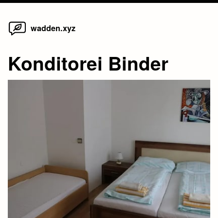
Home
Skip
wadden.xyz
to
content
Konditorei Binder