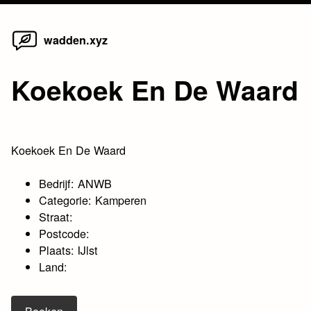
Home
Skip
wadden.xyz
to
content
Koekoek En De Waard
Koekoek En De Waard
Bedrijf: ANWB
Categorie: Kamperen
Straat:
Postcode:
Plaats: IJlst
Land: