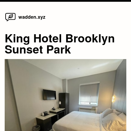
Home
Skip
wadden.xyz
to
content
King Hotel Brooklyn
Sunset Park