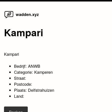
Home
Skip
wadden.xyz
to
content
Kampari
Kampari
Bedrijf: ANWB
Categorie: Kamperen
Straat:
Postcode:
Plaats: Delfstrahuizen
Land: