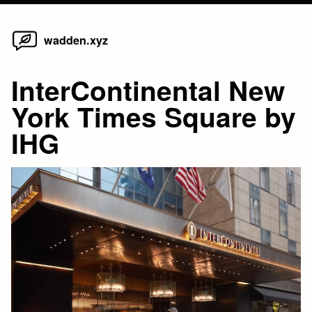
Home
Skip
wadden.xyz
to
content
InterContinental New
York Times Square by
IHG