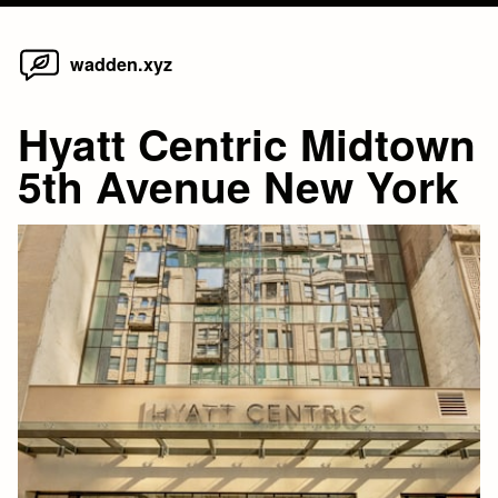
Home
Skip
wadden.xyz
to
content
Hyatt Centric Midtown
5th Avenue New York