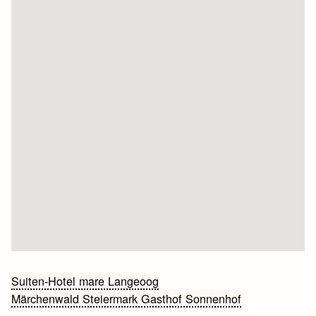
Bericht
Suiten-Hotel mare Langeoog
Märchenwald Steiermark Gasthof Sonnenhof
navigatie