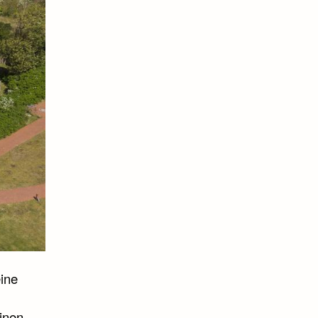
eine
inen