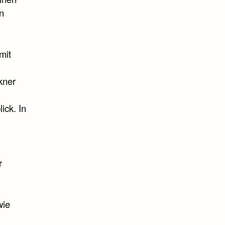
in
mit
kner
ick. In
r
wie