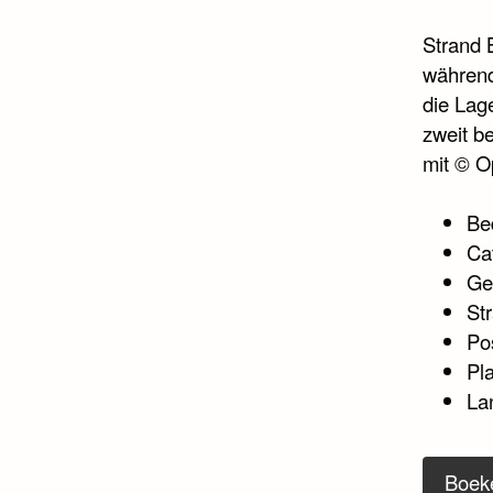
Strand B
während
die Lag
zweit b
mit © O
Be
Ca
Ge
Str
Po
Pl
La
Boek