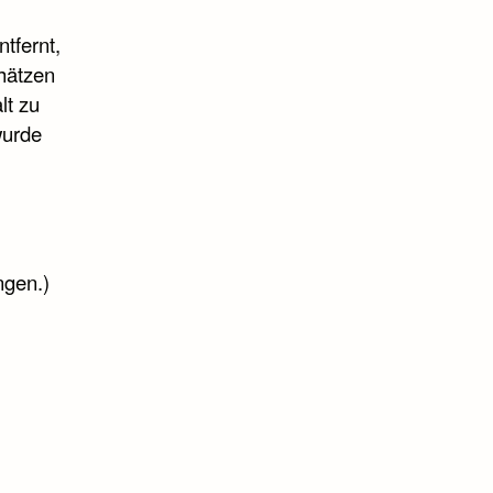
tfernt,
chätzen
lt zu
wurde
ngen.)