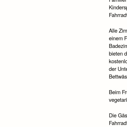
Kindersp
Fahrradv
Alle Zim
einem F
Badezim
bieten 
kostenl
der Unte
Bettwäs
Beim Fr
vegetar
Die Gäs
Fahrrad