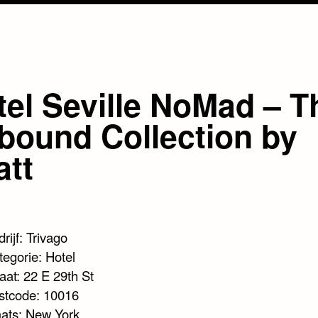
tel Seville NoMad – T
bound Collection by
att
rijf: Trivago
tegorie: Hotel
aat: 22 E 29th St
stcode: 10016
aats: New York