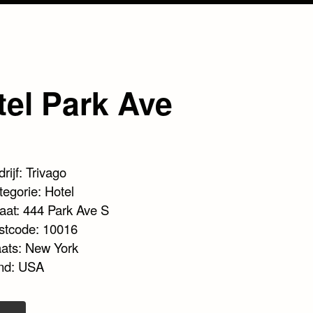
tel Park Ave
rijf: Trivago
tegorie: Hotel
raat: 444 Park Ave S
stcode: 10016
aats: New York
nd: USA