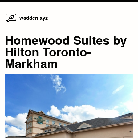
Home
Skip
wadden.xyz
to
content
Homewood Suites by
Hilton Toronto-
Markham