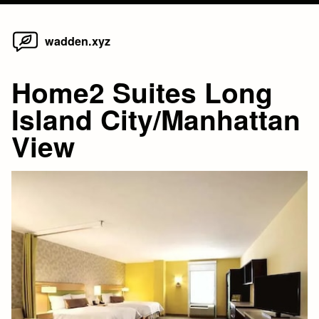
Home
Skip
wadden.xyz
to
content
Home2 Suites Long
Island City/Manhattan
View