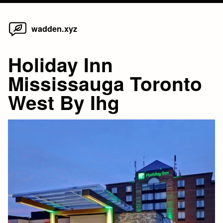
Home
Skip
wadden.xyz
to
content
Holiday Inn
Mississauga Toronto
West By Ihg