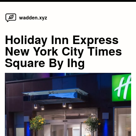
Home
Skip
wadden.xyz
to
content
Holiday Inn Express
New York City Times
Square By Ihg