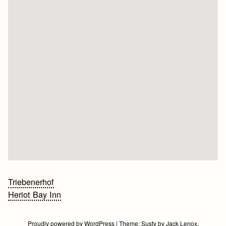
Bericht
Triebenerhof
Heriot Bay Inn
navigatie
Proudly powered by WordPress
|
Theme:
Susty
by
Jack Lenox
.