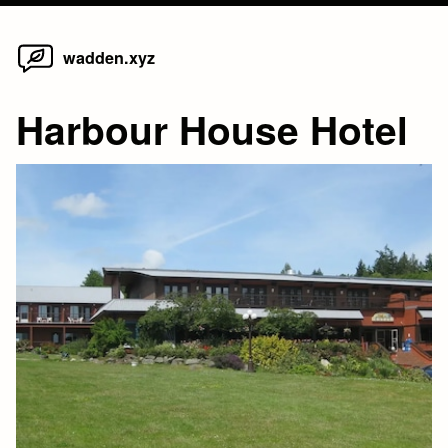
Home
Skip
wadden.xyz
to
content
Harbour House Hotel