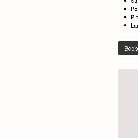
Str
Po
Pl
Lan
Boek