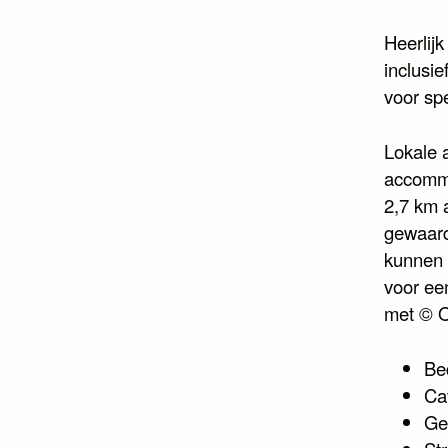
Heerlijk
inclusi
voor spe
Lokale a
accommo
2,7 km 
gewaard
kunnen 
voor ee
met © 
Be
Ca
Ge