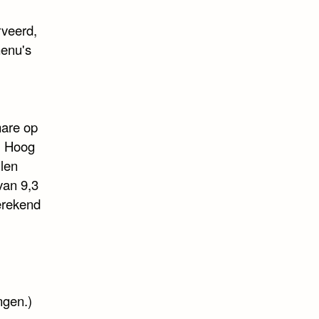
rveerd,
menu's
mare op
. Hoog
len
van 9,3
erekend
ngen.)