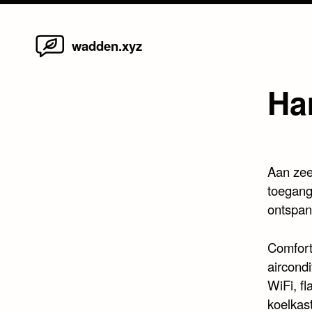
Home
Skip
wadden.xyz
to
content
Ha
Aan zee
toegang
ontspan
Comfort
aircond
WiFi, fl
koelkast