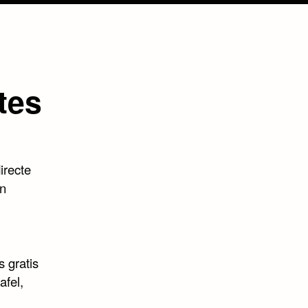
tes
irecte
en
 gratis
afel,