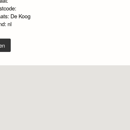
aat:
stcode:
aats: De Koog
d: nl
en