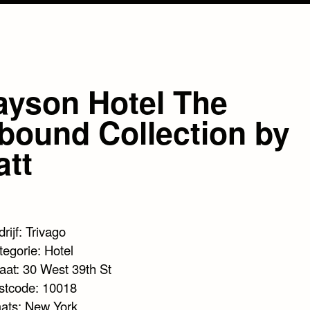
ayson Hotel The
bound Collection by
att
rijf: Trivago
tegorie: Hotel
raat: 30 West 39th St
stcode: 10018
aats: New York