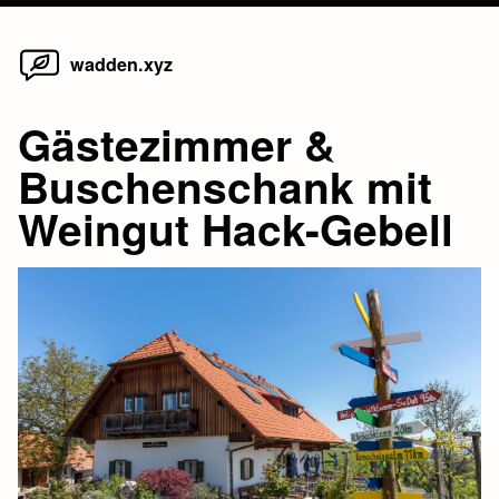
Home
Skip
wadden.xyz
to
content
Gästezimmer &
Buschenschank mit
Weingut Hack-Gebell