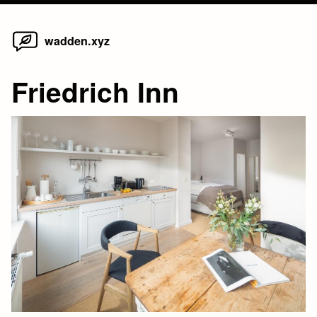
Home
Skip
wadden.xyz
to
content
Friedrich Inn