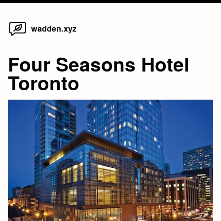
Home
Skip
wadden.xyz
to
content
Four Seasons Hotel
Toronto