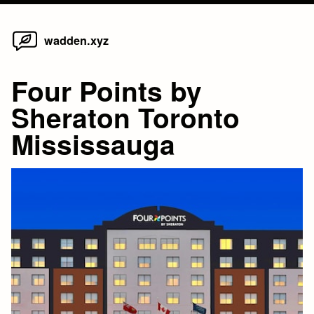
Home
Skip
wadden.xyz
to
content
Four Points by
Sheraton Toronto
Mississauga