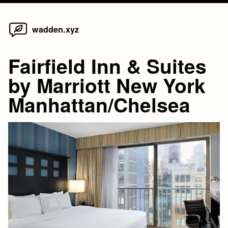
Home
Skip
wadden.xyz
to
content
Fairfield Inn & Suites
by Marriott New York
Manhattan/Chelsea