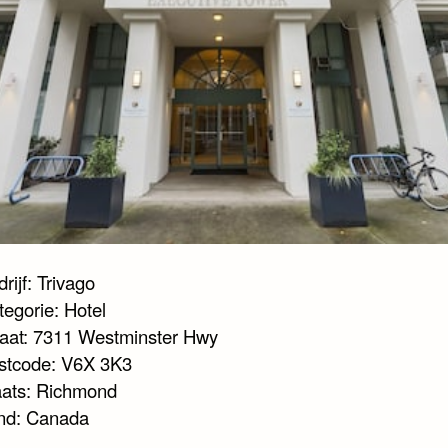
rijf: Trivago
tegorie: Hotel
raat: 7311 Westminster Hwy
stcode: V6X 3K3
aats: Richmond
nd: Canada