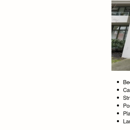
Bed
Ca
St
Po
Pl
La