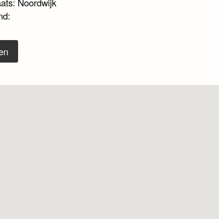
aats: Noordwijk
nd:
en