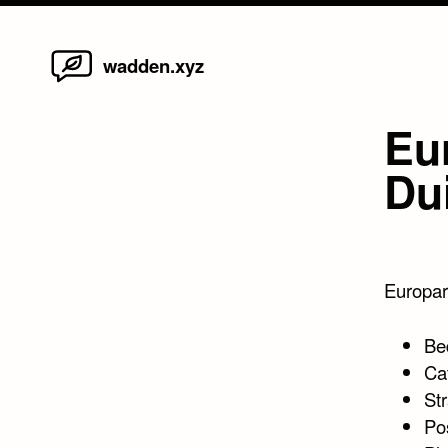
Home
Skip
wadden.xyz
to
content
Eu
Du
Europar
Be
Ca
Str
Po