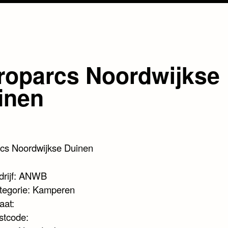
roparcs Noordwijkse
inen
cs Noordwijkse Duinen
drijf: ANWB
tegorie: Kamperen
aat:
stcode: