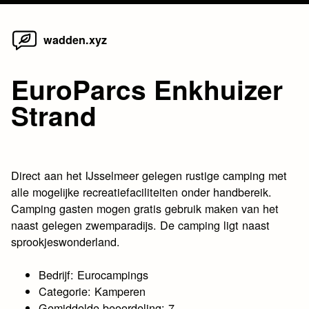
Home
Skip
wadden.xyz
to
content
EuroParcs Enkhuizer
Strand
Direct aan het IJsselmeer gelegen rustige camping met
alle mogelijke recreatiefaciliteiten onder handbereik.
Camping gasten mogen gratis gebruik maken van het
naast gelegen zwemparadijs. De camping ligt naast
sprookjeswonderland.
Bedrijf: Eurocampings
Categorie: Kamperen
Gemiddelde beoordeling: 7