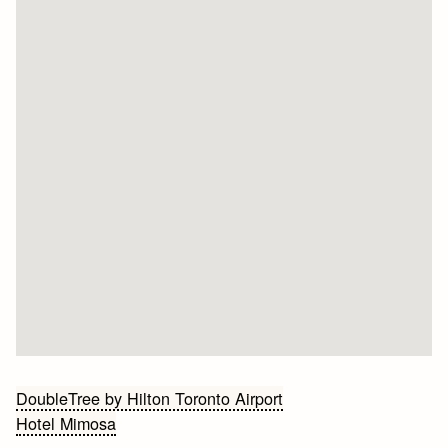
Bericht
DoubleTree by Hilton Toronto Airport
Hotel Mimosa
navigatie