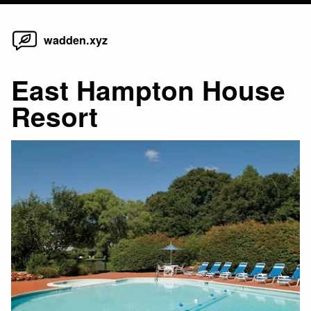
Home
Skip
wadden.xyz
to
content
East Hampton House
Resort