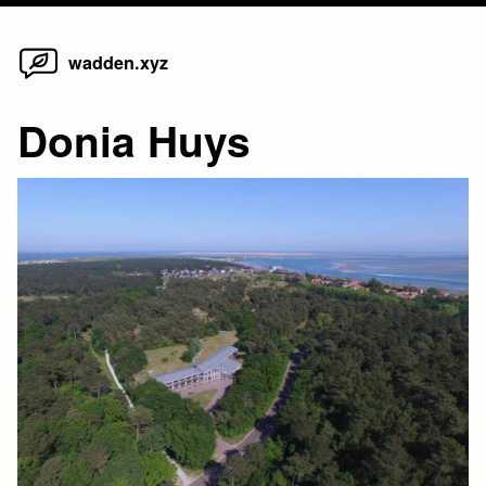
Home
Skip
wadden.xyz
to
content
Donia Huys