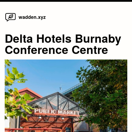
Home
Skip
wadden.xyz
to
content
Delta Hotels Burnaby
Conference Centre