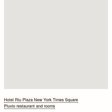
Bericht
Hotel Riu Plaza New York Times Square
Pluvio restaurant and rooms
navigatie