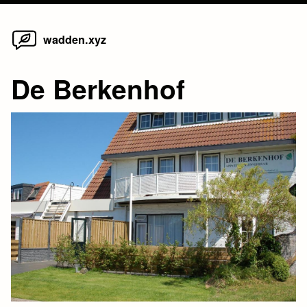
Home
Skip
wadden.xyz
to
content
De Berkenhof