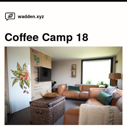
Home
Skip
wadden.xyz
to
content
Coffee Camp 18