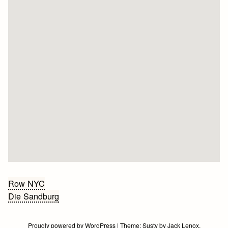
Bericht
Row NYC
Die Sandburg
navigatie
Proudly powered by WordPress
|
Theme:
Susty
by
Jack Lenox
.