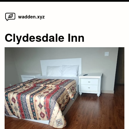
Home
Skip
wadden.xyz
to
content
Clydesdale Inn