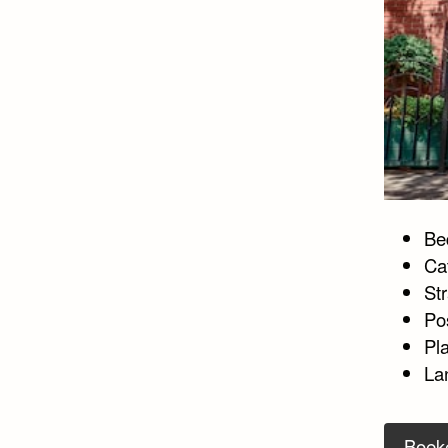
Bed
Ca
St
Po
Pl
La
Boek