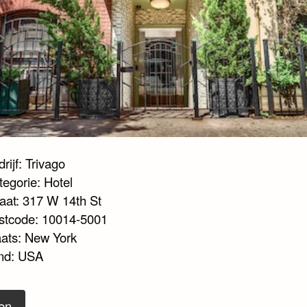
rijf: Trivago
tegorie: Hotel
raat: 317 W 14th St
stcode: 10014-5001
aats: New York
nd: USA
en