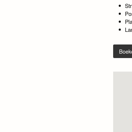
Str
Po
Pl
Lan
Boek