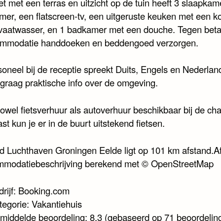
t met een terras en uitzicht op de tuin heeft 3 slaapkam
er, een flatscreen-tv, een uitgeruste keuken met een k
vaatwasser, en 1 badkamer met een douche. Tegen beta
mmodatie handdoeken en beddengoed verzorgen.
soneel bij de receptie spreekt Duits, Engels en Nederlan
 graag praktische info over de omgeving.
zowel fietsverhuur als autoverhuur beschikbaar bij de cha
t kun je er in de buurt uitstekend fietsen.
ld Luchthaven Groningen Eelde ligt op 101 km afstand.A
mmodatiebeschrijving berekend met © OpenStreetMap
drijf: Booking.com
tegorie: Vakantiehuis
middelde beoordeling: 8.3 (gebaseerd op 71 beoordelin