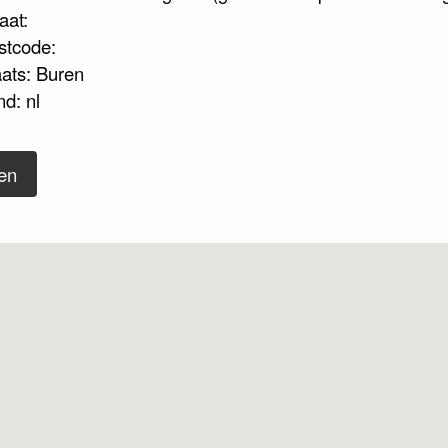
aat:
stcode:
aats: Buren
d: nl
en