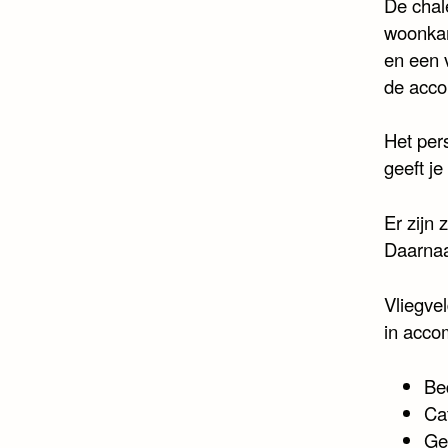
De chale
woonkam
en een 
de acco
Het per
geeft je
Er zijn 
Daarnaas
Vliegve
in acco
Be
Ca
Ge