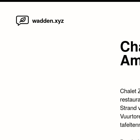
Home
Skip
wadden.xyz
to
content
Ch
Am
Chalet 
restaur
Strand 
Vuurtor
tafelten