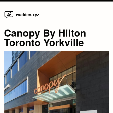
Home
Skip
wadden.xyz
to
content
Canopy By Hilton
Toronto Yorkville