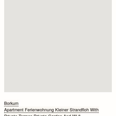
Bericht
Borkum
Apartment Ferienwohnung Kleiner Strandfloh With
navigatie
Private Terrace Private Garden And Wi-fi