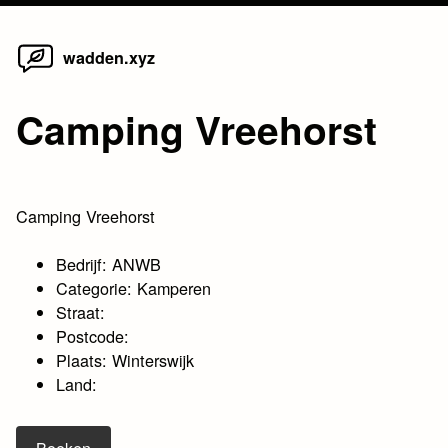
Home
Skip
wadden.xyz
to
content
Camping Vreehorst
Camping Vreehorst
Bedrijf: ANWB
Categorie: Kamperen
Straat:
Postcode:
Plaats: Winterswijk
Land: