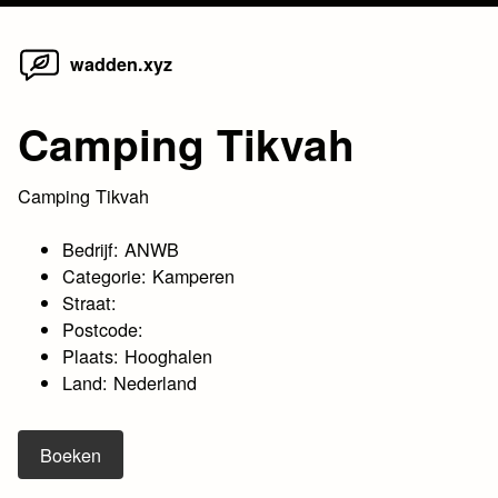
Home
Skip
wadden.xyz
to
content
Camping Tikvah
Camping Tikvah
Bedrijf: ANWB
Categorie: Kamperen
Straat:
Postcode:
Plaats: Hooghalen
Land: Nederland
Boeken